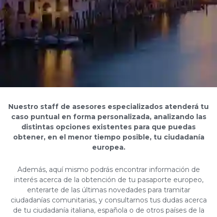
 tu
Miles de consultas atendidas desde 1999 nos
las
consolidan como uno de los sitios líderes en la
atención online de consultas de ciudadanía italiana,
ía
española y trámites de obtención del pasaporte
europeo.
e
¿Cómo funciona nuestro servicio?
Enviá tu consulta
o,
completamente sin cargo. Utilizá el Formulario de Consulta
para enviarnos los datos iniciales con los que
rca
comenzaremos a analizar tu caso. Uno de nuestros
 la
asesores revisará lo enviado y te contactará a la mayor